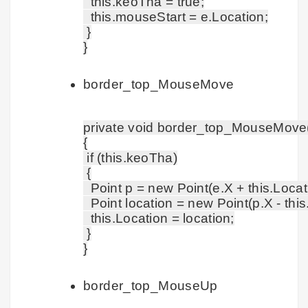
  this.keoTha = true;

  this.mouseStart = e.Location;

 }

border_top_MouseMove
private void border_top_MouseMove(
{

 if (this.keoTha)

 {

  Point p = new Point(e.X + this.Locati
  Point location = new Point(p.X - thi
  this.Location = location;

 }

border_top_MouseUp