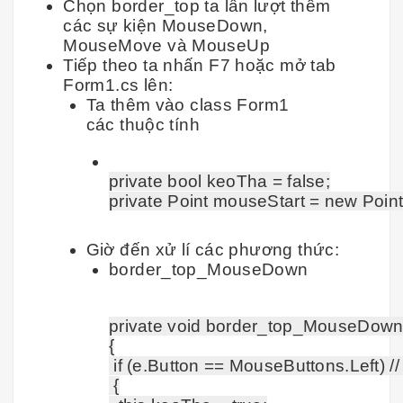
Chọn border_top ta lần lượt thêm
các sự kiện MouseDown,
MouseMove và MouseUp
Tiếp theo ta nhấn F7 hoặc mở tab
Form1.cs lên:
Ta thêm vào class Form1
các thuộc tính
private bool keoTha = false;

Giờ đến xử lí các phương thức:
border_top_MouseDown
private void border_top_MouseDown(
{

 if (e.Button == MouseButtons.Left) // K
 {
