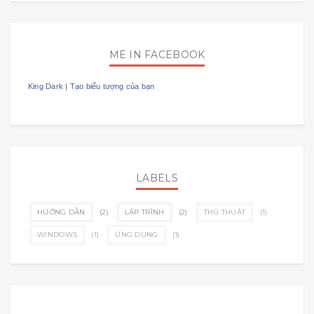
ME IN FACEBOOK
King Dark
|
Tạo biểu tượng của bạn
LABELS
HƯỚNG DẪN
(2)
LẬP TRÌNH
(2)
THỦ THUẬT
(1)
WINDOWS
(1)
ỨNG DỤNG
(1)