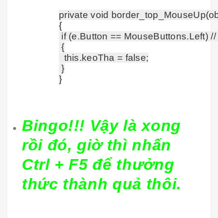
private void border_top_MouseUp(ob
{

 if (e.Button == MouseButtons.Left) // K
 {

  this.keoTha = false;

 }

Bingo!!! Vậy là xong
rồi đó, giờ thì nhấn
Ctrl + F5 để thưởng
thức thành quả thôi.