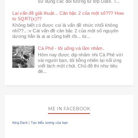
sử dụng các đối tượng từ lớp Date. T...
Lại vấn đề giải thuật... Căn bậc 2 của một số??? How
to SQRT(x)??
Không biết có được coi là vấn đề nhức nhối không
nhỉ??.. :v Cái vấn đề căn bậc 2 của một số nguyên
dương hẳn là ai ai cũng biết rồi... từ...
Cà Phê - tôi uống và lảm nhảm.
Hôm nay được dịp nhâm nhi Cà Phê với
vài người bạn, tôi bỗng nhiên lại nổi ứng
viết lách một chút. Chủ đề thì như tiêu
đê...
ME IN FACEBOOK
King Dark
|
Tạo biểu tượng của bạn