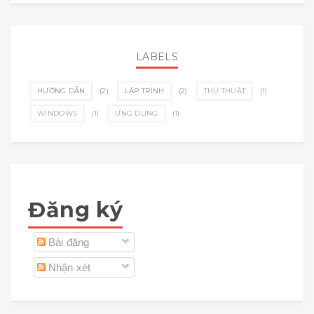
LABELS
HƯỚNG DẪN
(2)
LẬP TRÌNH
(2)
THỦ THUẬT
(1)
WINDOWS
(1)
ỨNG DỤNG
(1)
Đăng ký
Bài đăng
Nhận xét