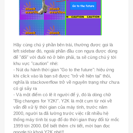
Hãy cùng chú ý phần bên trái, thường được gọi là
left sidebar đó, ngoài phần đầu con ngựa được dùng
để "đối" với đuôi nó ở bên phải, ta sẽ cùng chú ý tới
khu vực "caution" nhé:
- Nút du hành thời gian "Go to the future": hiệu ứng
khi click vào là bạn sẽ được "trở về hiện tại" thôi,
nghĩa là stackoverflow trở về nguyên trạng như chưa
có gì sảy ra
- Và một điểm có lẽ ít người để ý, đó là dòng chữ
"Big changes for Y2K!". Y2K là một cụm từ nói về
vấn đề xử lý thời gian của máy tính, trước năm
2000, người ta đã lường trước việc rất nhiều hệ
thống máy tính bị sụp đổ do thời gian thay đổi từ mốc
1999 tới 2000. Để biết thêm chi tiết, mời bạn đọc
google từ khoá Y2K nhé!!